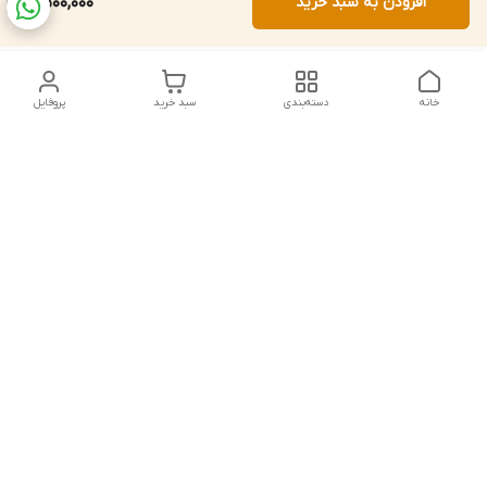
افزودن به سبد خرید
8,500,000
خانه
دسته‌بندی
سبد خرید
پروفایل
دسترسی سریع
تماس با ما
شکایات
درباره ما
قوانین و مقررات
سیاست حریم خصوصی
شماره تماس
021828084۳۳ 09126849930
آدرس ایمیل
https://www.youtube.com/channel/UCLP80hUNTKEmQP3xiG1a9ew