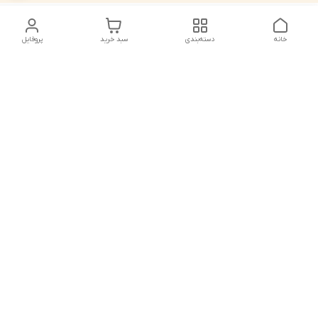
خانه
دسته‌بندی
سبد خرید
پروفایل
دسترسی سریع
تماس با ما
شکایات
درباره ما
قوانین و مقررات
سیاست حریم خصوصی
شماره تماس
021828084۳۳ 09126849930
آدرس ایمیل
https://www.youtube.com/channel/UCLP80hUNTKEmQP3xiG1a9ew