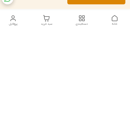
خانه
دسته‌بندی
سبد خرید
پروفایل
دسترسی سریع
تماس با ما
شکایات
درباره ما
قوانین و مقررات
سیاست حریم خصوصی
شماره تماس
021828084۳۳ 09126849930
آدرس ایمیل
https://www.youtube.com/channel/UCLP80hUNTKEmQP3xiG1a9ew