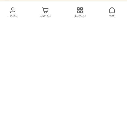
خانه
دسته‌بندی
سبد خرید
پروفایل
دسترسی سریع
تماس با ما
شکایات
درباره ما
قوانین و مقررات
سیاست حریم خصوصی
شماره تماس
021828084۳۳ 09126849930
آدرس ایمیل
https://www.youtube.com/channel/UCLP80hUNTKEmQP3xiG1a9ew