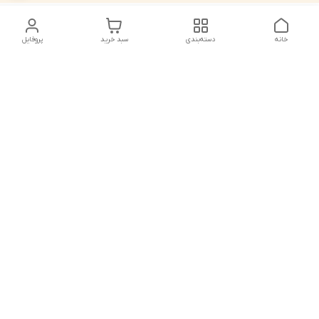
خانه
دسته‌بندی
سبد خرید
پروفایل
دسترسی سریع
تماس با ما
شکایات
درباره ما
قوانین و مقررات
سیاست حریم خصوصی
شماره تماس
021828084۳۳ 09126849930
آدرس ایمیل
https://www.youtube.com/channel/UCLP80hUNTKEmQP3xiG1a9ew