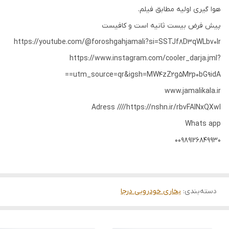
هوا گیری اولیه مطابق فیلم.
پیش فرض بیست ثانیه است و کافیست
https://youtube.com/@foroshgahjamali?si=SSTJf8D3qWLbv0Ir
https://www.instagram.com/cooler_darja.jml?
utm_source=qr&igsh=MW4zZ2g5M2p0bG9idA==
www.jamalikala.ir
Adress ////https://nshn.ir/rbvFAlNxQXwl
Whats app
00989126849930
دسته‌بندی
:
بخاری خودرویی درجا