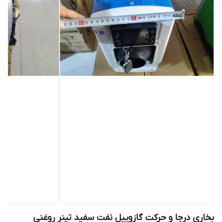
بخاری درجا و حرکت گازوییل نفت سفید تینر روغنی