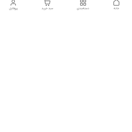
خانه
دسته‌بندی
سبد خرید
پروفایل
دسترسی سریع
تماس با ما
شکایات
درباره ما
قوانین و مقررات
سیاست حریم خصوصی
شماره تماس
021828084۳۳ 09126849930
آدرس ایمیل
https://www.youtube.com/channel/UCLP80hUNTKEmQP3xiG1a9ew