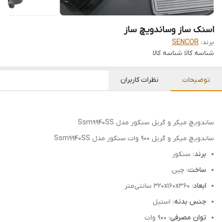
اسنک ساز وساندویچ ساز
برند:
SENCOR
شناسه کالا
شناسه کالا
توضیحات
نظرات کاربران
ساندویچ میکر و گریل سنکور مدل Ssm9940SS
ساندویچ میکر و گریل 900 وات سنکور مدل Ssm9940SS
برند
: سنکور
ساخت
: چین
ابعاد
: ۳۲۰x۱۶۰x۳۶۰ سانتی‌متر
جنس بدنه
: استیل
توان مصرفی
: 900 وات