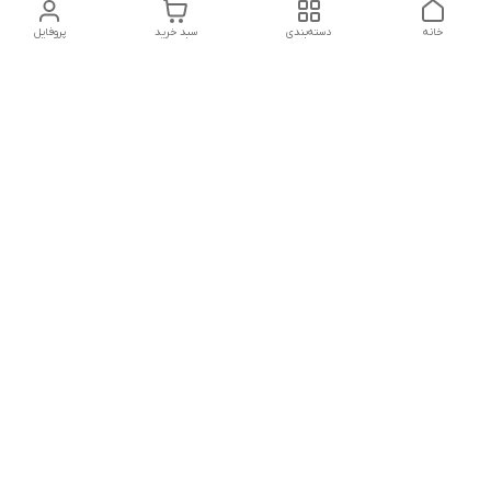
خانه
دسته‌بندی
سبد خرید
پروفایل
دسترسی سریع
تماس با ما
شکایات
درباره ما
قوانین و مقررات
سیاست حریم خصوصی
شماره تماس
021828084۳۳ 09126849930
آدرس ایمیل
https://www.youtube.com/channel/UCLP80hUNTKEmQP3xiG1a9ew