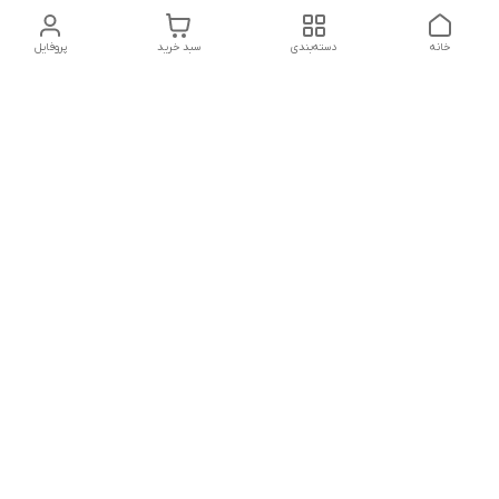
خانه
دسته‌بندی
سبد خرید
پروفایل
دسترسی سریع
تماس با ما
شکایات
درباره ما
قوانین و مقررات
سیاست حریم خصوصی
شماره تماس
021828084۳۳ 09126849930
آدرس ایمیل
https://www.youtube.com/channel/UCLP80hUNTKEmQP3xiG1a9ew