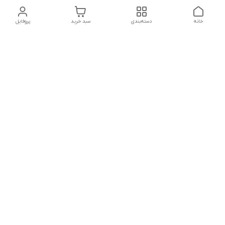
خانه
دسته‌بندی
سبد خرید
پروفایل
دسترسی سریع
تماس با ما
شکایات
درباره ما
قوانین و مقررات
سیاست حریم خصوصی
شماره تماس
021828084۳۳ 09126849930
آدرس ایمیل
https://www.youtube.com/channel/UCLP80hUNTKEmQP3xiG1a9ew