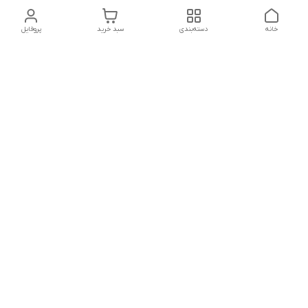
خانه
دسته‌بندی
سبد خرید
پروفایل
دسترسی سریع
تماس با ما
شکایات
درباره ما
قوانین و مقررات
سیاست حریم خصوصی
شماره تماس
021828084۳۳ 09126849930
آدرس ایمیل
https://www.youtube.com/channel/UCLP80hUNTKEmQP3xiG1a9ew