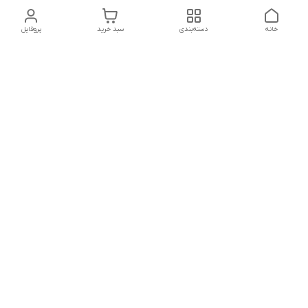
خانه
دسته‌بندی
سبد خرید
پروفایل
دسترسی سریع
تماس با ما
شکایات
درباره ما
قوانین و مقررات
سیاست حریم خصوصی
شماره تماس
021828084۳۳ 09126849930
آدرس ایمیل
https://www.youtube.com/channel/UCLP80hUNTKEmQP3xiG1a9ew