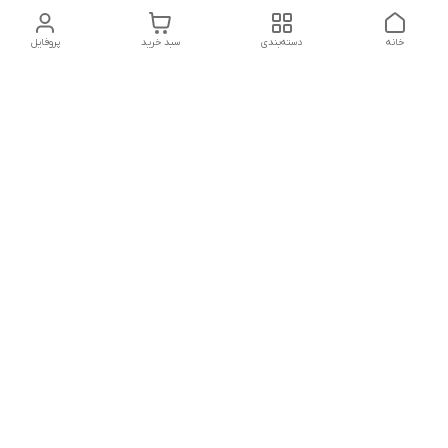
خانه
دسته‌بندی
سبد خرید
پروفایل
دسترسی سریع
تماس با ما
شکایات
درباره ما
قوانین و مقررات
سیاست حریم خصوصی
شماره تماس
021828084۳۳ 09126849930
آدرس ایمیل
https://www.youtube.com/channel/UCLP80hUNTKEmQP3xiG1a9ew