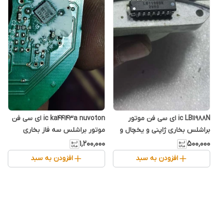
ic LB11988N ای سی فن موتور
ic ka44143a nuvoton ای سی فن
براشلس بخاری ژاپنی و یخچال و
موتور براشلس سه فاز بخاری
غیره taiwan ic error 62
ژاپنی و یخچال و غیره error 62
۱٬۲۰۰٬۰۰۰
۵۰۰٬۰۰۰
افزودن به سبد
افزودن به سبد