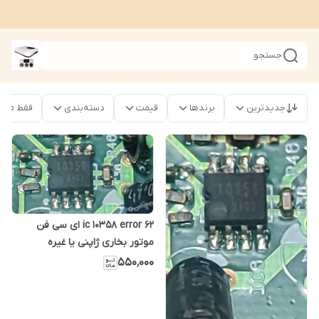
جستجو
جدیدترین
برندها
قیمت
دسته‌بندی
فقط محصو
ic 10358 error 62 ای سی فن
موتور بخاری ژاپنی یا غیره
۵۵۰٬۰۰۰