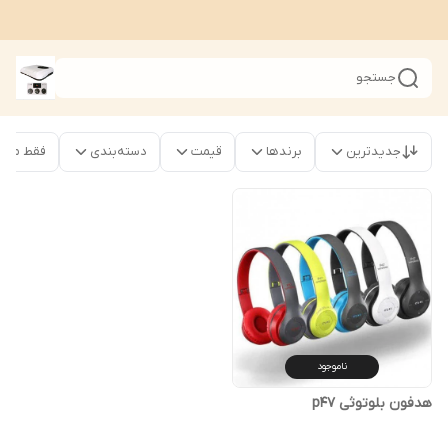
جستجو
جدیدترین
برندها
قیمت
دسته‌بندی
فقط محصو
ناموجود
هدفون بلوتوثی p47