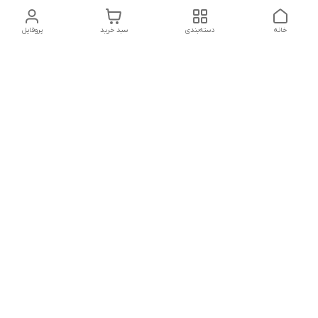
خانه
دسته‌بندی
سبد خرید
پروفایل
دسترسی سریع
تماس با ما
شکایات
درباره ما
قوانین و مقررات
سیاست حریم خصوصی
شماره تماس
021828084۳۳ 09126849930
آدرس ایمیل
https://www.youtube.com/channel/UCLP80hUNTKEmQP3xiG1a9ew