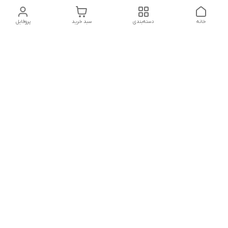
خانه
دسته‌بندی
سبد خرید
پروفایل
دسترسی سریع
تماس با ما
شکایات
درباره ما
قوانین و مقررات
سیاست حریم خصوصی
شماره تماس
021828084۳۳ 09126849930
آدرس ایمیل
https://www.youtube.com/channel/UCLP80hUNTKEmQP3xiG1a9ew