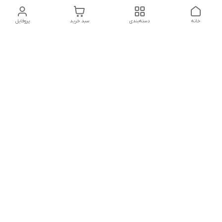
خانه
دسته‌بندی
سبد خرید
پروفایل
دسترسی سریع
تماس با ما
شکایات
درباره ما
قوانین و مقررات
سیاست حریم خصوصی
شماره تماس
021828084۳۳ 09126849930
آدرس ایمیل
https://www.youtube.com/channel/UCLP80hUNTKEmQP3xiG1a9ew