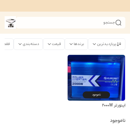
جستجو
پربازدیدترین
برندها
قیمت
دسته‌بندی
فقط محص
ناموجود
اینورتر 2000W
ناموجود