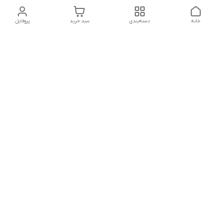
خانه
دسته‌بندی
سبد خرید
پروفایل
دسترسی سریع
تماس با ما
شکایات
درباره ما
قوانین و مقررات
سیاست حریم خصوصی
شماره تماس
021828084۳۳ 09126849930
آدرس ایمیل
https://www.youtube.com/channel/UCLP80hUNTKEmQP3xiG1a9ew