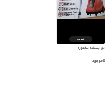
ناموجود
اتو ایستاده سانفورد
ناموجود