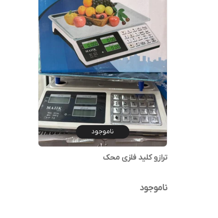
ناموجود
ترازو کلید فلزی محک
ناموجود