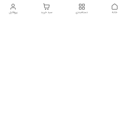
خانه
دسته‌بندی
سبد خرید
پروفایل
دسترسی سریع
تماس با ما
شکایات
درباره ما
قوانین و مقررات
سیاست حریم خصوصی
شماره تماس
021828084۳۳ 09126849930
آدرس ایمیل
https://www.youtube.com/channel/UCLP80hUNTKEmQP3xiG1a9ew