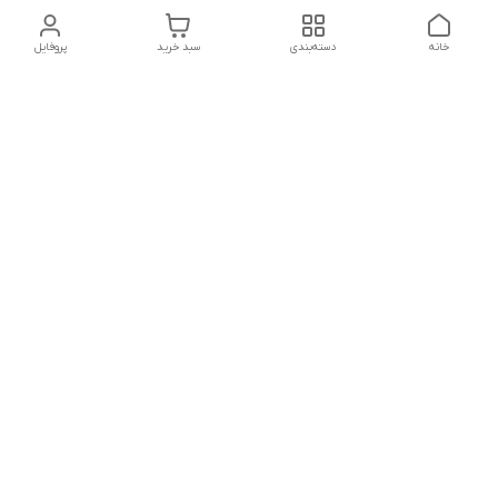
خانه
دسته‌بندی
سبد خرید
پروفایل
دسترسی سریع
تماس با ما
شکایات
درباره ما
قوانین و مقررات
سیاست حریم خصوصی
شماره تماس
021828084۳۳ 09126849930
آدرس ایمیل
https://www.youtube.com/channel/UCLP80hUNTKEmQP3xiG1a9ew